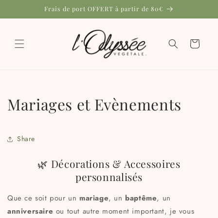
et
Frais de port OFFERT à partir de 80€
passer
au
contenu
Panier
Mariages et Evènements
Share
🌿 Décorations & Accessoires
personnalisés
Que ce soit pour un
mariage
, un
baptême
, un
anniversaire
ou tout autre moment important, je vous