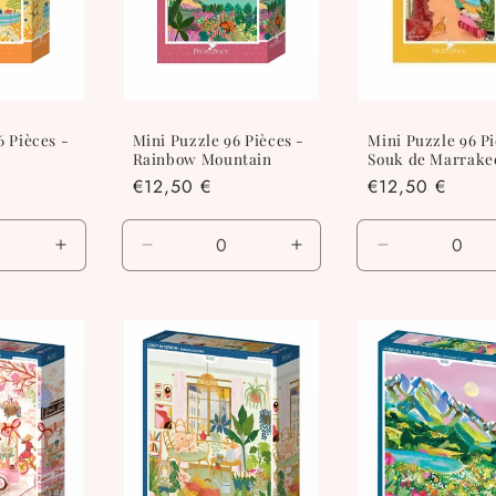
6 Pièces -
Mini Puzzle 96 Pièces -
Mini Puzzle 96 Pi
Rainbow Mountain
Souk de Marrake
Prix
€12,50 €
Prix
€12,50 €
habituel
habituel
Augmenter
Réduire
Augmenter
Réduire
la
la
la
la
quantité
quantité
quantité
quantité
de
de
de
de
Default
Default
Default
Default
Title
Title
Title
Title