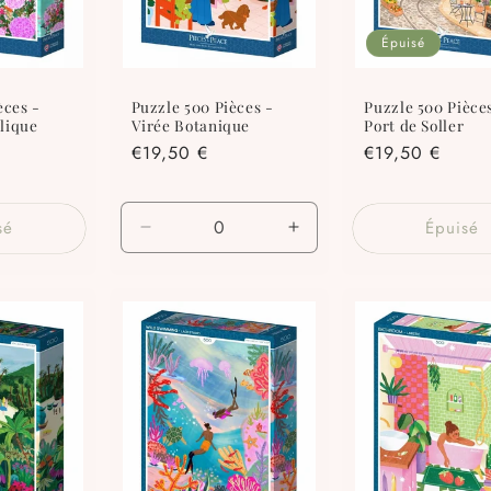
Épuisé
èces -
Puzzle 500 Pièces -
Puzzle 500 Pièce
lique
Virée Botanique
Port de Soller
Prix
€19,50 €
Prix
€19,50 €
habituel
habituel
sé
Épuisé
Réduire
Augmenter
la
la
quantité
quantité
de
de
Default
Default
Title
Title