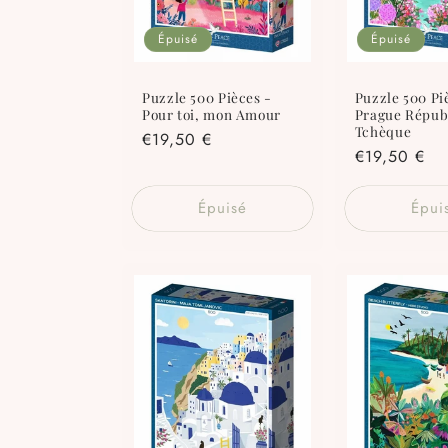
Épuisé
Épuisé
Puzzle 500 Pièces -
Puzzle 500 Pi
Pour toi, mon Amour
Prague Répub
Tchèque
Prix
€19,50 €
Prix
€19,50 €
habituel
habituel
Épuisé
Épui