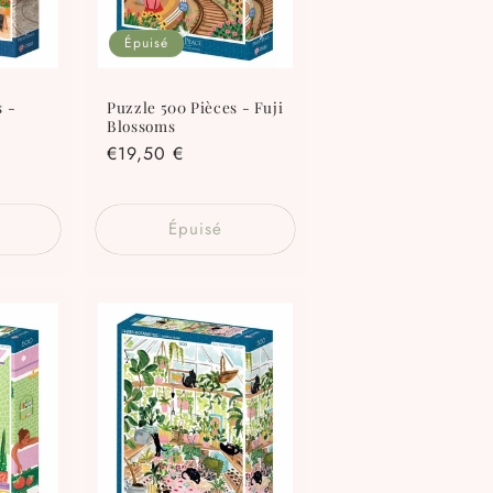
Épuisé
s -
Puzzle 500 Pièces - Fuji
Blossoms
Prix
€19,50 €
habituel
Épuisé