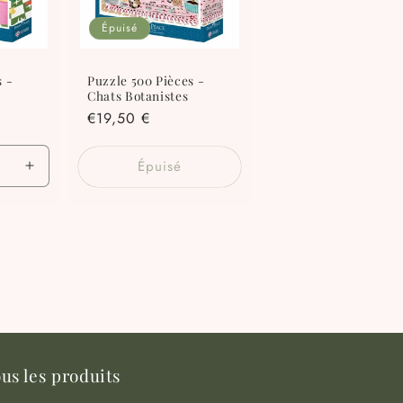
Épuisé
s -
Puzzle 500 Pièces -
Chats Botanistes
Prix
€19,50 €
habituel
Épuisé
Augmenter
la
quantité
de
Default
Title
us les produits