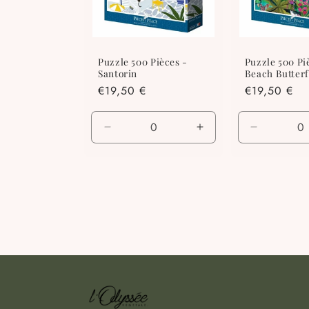
Puzzle 500 Pièces -
Puzzle 500 Pi
Santorin
Beach Butterf
Prix
€19,50 €
Prix
€19,50 €
habituel
habituel
Réduire
Augmenter
Réduire
la
la
la
quantité
quantité
quantité
de
de
de
Default
Default
Default
Title
Title
Title