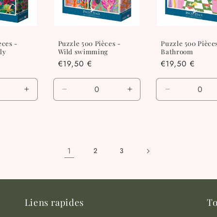
èces -
Puzzle 500 Pièces -
Puzzle 500 Pièce
ly
Wild swimming
Bathroom
Prix
€19,50 €
Prix
€19,50 €
habituel
habituel
Augmenter
Réduire
Augmenter
Réduire
la
la
la
la
quantité
quantité
quantité
quantité
de
de
de
de
Default
Default
Default
Default
Title
Title
Title
Title
1
2
3
Liens rapides
To