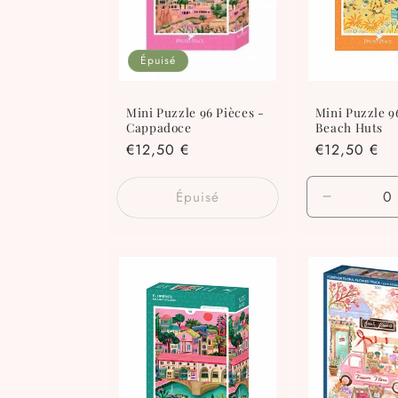
c
t
Épuisé
i
Mini Puzzle 96 Pièces -
Mini Puzzle 9
Cappadoce
Beach Huts
o
Prix
€12,50 €
Prix
€12,50 €
habituel
habituel
n
Épuisé
Réduire
la
:
quantité
de
Default
Title