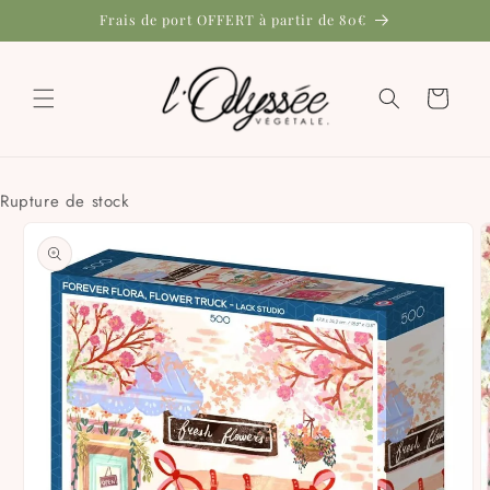
et
Frais de port OFFERT à partir de 80€
passer
au
contenu
Panier
Rupture de stock
Passer aux
informations
produits