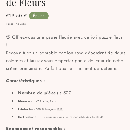
de Fleurs
Prix
€19,50 €
Épuisé
habituel
Taxes incluses.
🌸 Offrez-vous une pause fleurie avec ce joli puzzle fleuri
!
Reconstituez un adorable camion rose débordant de fleurs
colorées et laissez-vous emporter par la douceur de cette
scène printanière. Parfait pour un moment de détente.
Caractéristiques :
Nombre de pièces :
500
Dimensions :
47,8 × 34,2 cm
Fabrication :
100 % française 🇫🇷
Certification :
FSC – pour une gestion responsable des forêts 🌿
Engagement responsable :