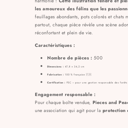
harmonie !
Cette illustration tendre et pl
les amoureux des félins que les passion
feuillages abondants, pots colorés et chats 
partout, chaque pièce révèle une scène ador
réconfortant et plein de vie.
Caractéristiques :
Nombre de pièces :
500
Dimensions :
47,8 × 34,2 cm
Fabrication :
100 % française 🇫🇷
Certification :
FSC – pour une gestion responsable des forêts
Engagement responsable :
Pour chaque boîte vendue,
Pieces and Pea
une association qui agit pour la
protection