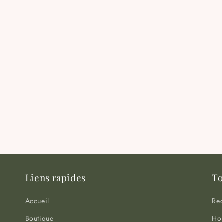
Liens rapides
To
Accueil
Re
Boutique
Hor