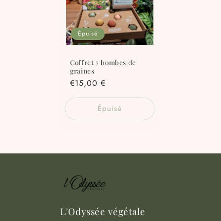
c
t
Épuisé
i
Coffret 7 bombes de
graines
o
Prix
€15,00 €
habituel
n
Épuisé
:
L'Odyssée végétale