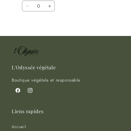
Quantité
Réduire
Augmenter
la
la
quantité
quantité
Chargement
de
de
Default
Default
en
Title
Title
cours...
L'Odyssée végétale
Boutique végétale et responsable
Facebook
Instagram
Liens rapides
Accueil