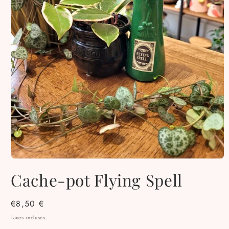
Ouvrir
le
Cache-pot Flying Spell
média
1
dans
une
Prix
€8,50 €
fenêtre
habituel
modale
Taxes incluses.