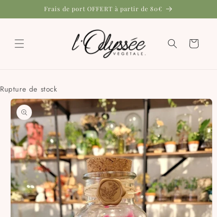
et
Frais de port OFFERT à partir de 80€
passer
au
contenu
Panier
Rupture de stock
Passer aux
informations
produits