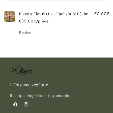
panier
€0,00€
Flacon Fleuri (L) - Fuchsia & Pêche
€35,00€/pièce
Quantité
Épuisé
Chargement
en
cours...
L'Odyssée végétale
Boutique végétale et responsable
Facebook
Instagram