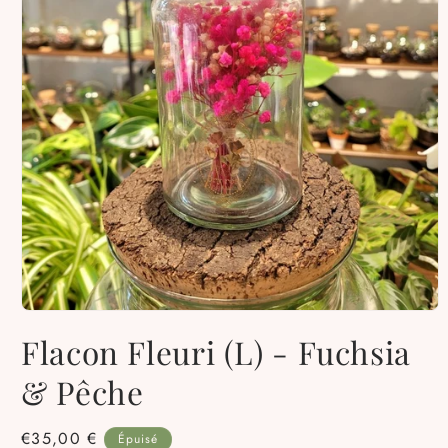
Ouvrir
le
Flacon Fleuri (L) - Fuchsia
média
1
dans
& Pêche
une
fenêtre
modale
Prix
€35,00 €
Épuisé