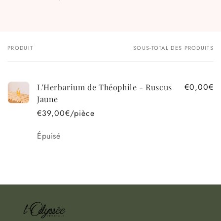
PRODUIT
SOUS-TOTAL DES PRODUITS
Votre
panier
€0,00€
L'Herbarium de Théophile - Ruscus
Jaune
€39,00€/pièce
Quantité
Épuisé
Chargement
en
cours...