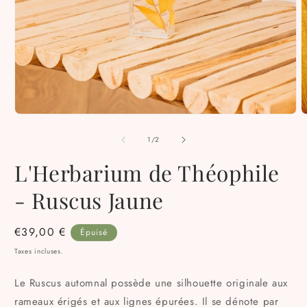
Ouvrir
O
le
l
média
m
de
1
/
2
1
2
dans
d
L'Herbarium de Théophile
une
u
fenêtre
f
modale
m
- Ruscus Jaune
Prix
€39,00 €
Épuisé
habituel
Taxes incluses.
Le Ruscus automnal possède une silhouette originale aux
rameaux érigés et aux lignes épurées. Il se dénote par