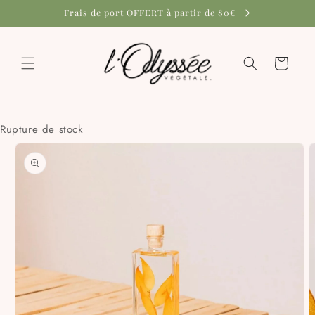
et
Frais de port OFFERT à partir de 80€
passer
au
contenu
Panier
Rupture de stock
Passer aux
informations
produits