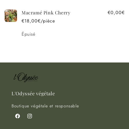
€0,00€
Macramé Pink Cherry
€18,00€/pièce
Quantité
Épuisé
Chargement
en
cours...
L'Odyssée végétale
Boutique végétale et responsable
Facebook
Instagram