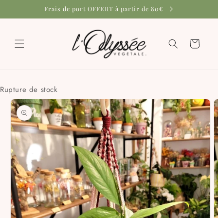
et
Frais de port OFFERT à partir de 80€
passer
au
contenu
Panier
Rupture de stock
Passer aux
informations
produits