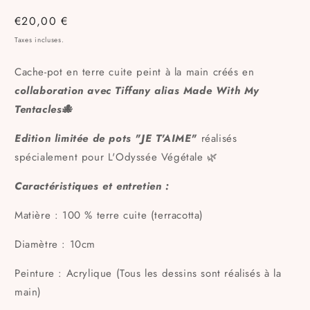
Prix
€20,00 €
habituel
Taxes incluses.
Cache-pot en terre cuite peint à la main créés en
collaboration avec Tiffany alias
Made With My
Tentacles🐙
Edition limitée de p
ots
"JE T'AIME"
réalisés
spécialement pour L'Odyssée Végétale 🌿
Caractéristiques et entretien :
Matière : 100 % terre cuite (terracotta)
Diamètre : 10cm
Peinture : Acrylique (Tous les dessins sont réalisés à la
main)