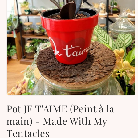
Ouvrir
le
Pot JE T'AIME (Peint à la
média
1
dans
main) - Made With My
une
fenêtre
Tentacles
modale