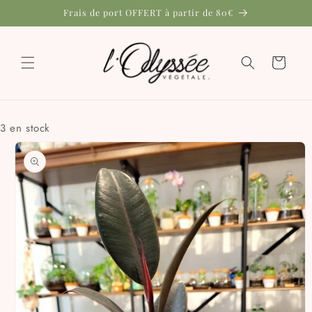
et
Frais de port OFFERT à partir de 80€
passer
au
contenu
Panier
3 en stock
Passer aux
informations
produits