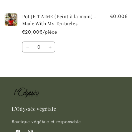
panier
€0,00€
Pot JE T'AIME (Peint à la main) -
Made With My Tentacles
€20,00€/pièce
Quantité
Réduire
Augmenter
la
la
quantité
quantité
Chargement
de
de
Default
Default
en
Title
Title
cours...
L'Odyssée végétale
Boutique végétale et responsable