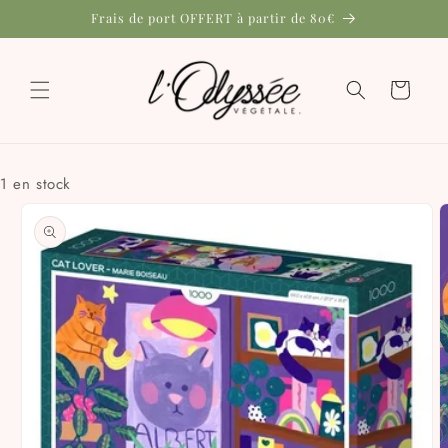
et
Frais de port OFFERT à partir de 80€
passer
au
contenu
Panier
1 en stock
Passer aux
informations
produits