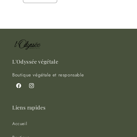
Réduire
Augmenter
la
la
quantité
quantité
Chargement
de
de
Default
Default
en
Title
Title
cours...
L'Odyssée végétale
Boutique végétale et responsable
Facebook
Instagram
Liens rapides
Accueil